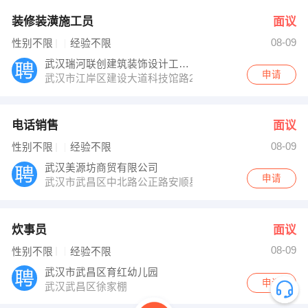
装修装潢施工员
面议
08-09
性别不限
经验不限
武汉瑞河联创建筑装饰设计工程有限公司
申请
武汉市江岸区建设大道科技馆路2号
电话销售
面议
08-09
性别不限
经验不限
武汉美源坊商贸有限公司
申请
武汉市武昌区中北路公正路安顺星苑8栋3单元902室
炊事员
面议
08-09
性别不限
经验不限
武汉市武昌区育红幼儿园
申请
武汉武昌区徐家棚