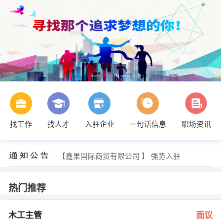
找工作
找人才
入驻企业
一句话信息
职场资讯
李小姐 发布 [数据库管理∕DBA ] 招聘信息
【大冶祺峰动力制冷设备有限公司 】 强势入驻
【鑫果国际商贸有限公司 】 强势入驻
【湖北寰安安全咨询有限责任公司 】 强势入驻
【雀巢公司 】 强势入驻
【武汉荣耀数码科技有限公司 】 强势入驻
热门推荐
孙经理 发布 [木工主管 ] 招聘信息
邱小姐 发布 [汽车销售 ] 招聘信息
朱女士 发布 [行政专员∕助理 ] 招聘信息
木工主管
面议