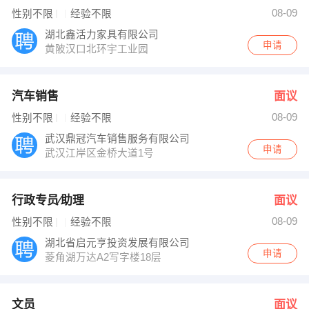
轩经理 发布 [文员 ] 招聘信息
08-09
性别不限
经验不限
李小姐 发布 [数据库管理∕DBA ] 招聘信息
【大冶祺峰动力制冷设备有限公司 】 强势入驻
湖北鑫活力家具有限公司
申请
黄陂汉口北环宇工业园
汽车销售
面议
08-09
性别不限
经验不限
武汉鼎冠汽车销售服务有限公司
申请
武汉江岸区金桥大道1号
行政专员∕助理
面议
08-09
性别不限
经验不限
湖北省启元亨投资发展有限公司
申请
菱角湖万达A2写字楼18层
文员
面议