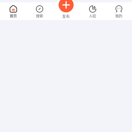
绿化工程师
面议
首页
搜索
入驻
我的
发布
08-09
性别不限
经验不限
武汉惠福源园林工程有限公司
申请
武汉江汉区江汉北路与新华路交汇处浦发银行广场对面的
内勤
面议
招聘信息
求职简历
08-09
性别不限
经验不限
武汉优客逸家投资管理有限公司
申请
武汉市东湖高新技术开发区珞喻路889号武汉光谷中心花园B
销售主管
面议
08-09
性别不限
经验不限
武汉益骏达舒适环境设备有限公司
申请
武汉市洪山区卓刀泉路108号凯乐桂园B座2203